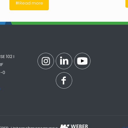
Read more
E 102 I
RF
7-0
e