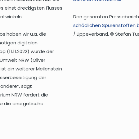
 einst dreckigsten Flusses
ntwickeln.
Den gesamten Pressebericht
schädlichen Spurenstoffen b
 haben wir u.a. die
/ Lippeverband, © Stefan T
nötigen digitalen
g (11.11.2022) wurde der
 Umwelt NRW (Oliver
st ein weiterer Meilenstein
asserbeseitigung der
 andere“, sagt
erium NRW fördert die
e die energetische