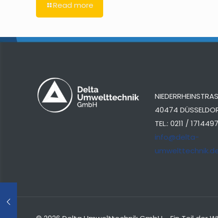
Read more
NIEDERRHEINSTRASS
40474 DÜSSELDO
TEL.: 0211 / 171449
info@delta-
umwelttechnik.d