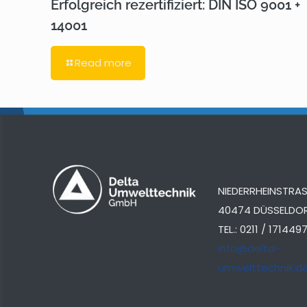
Erfolgreich rezertifiziert: DIN ISO 9001 +
14001
Read more
NIEDERRHEINSTRASS
40474 DÜSSELDO
TEL.: 0211 / 171449
info@delta-
umwelttechnik.d