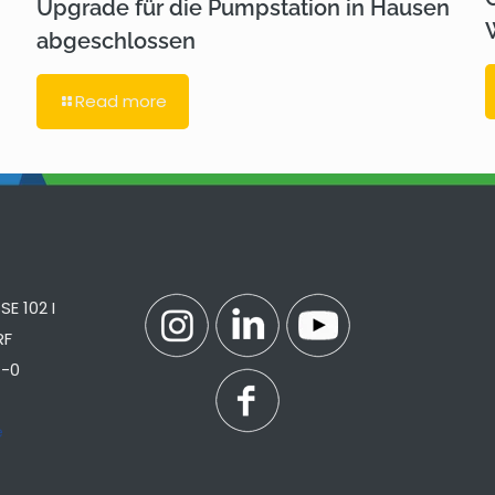
Upgrade für die Pumpstation in Hausen
abgeschlossen
Read more
E 102 I
RF
7-0
e