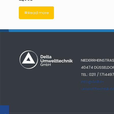
Read more
NIEDERRHEINSTRASS
40474 DÜSSELDO
TEL.: 0211 / 171449
info@delta-
umwelttechnik.d