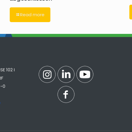
Read more
E 102 I
RF
7-0
e