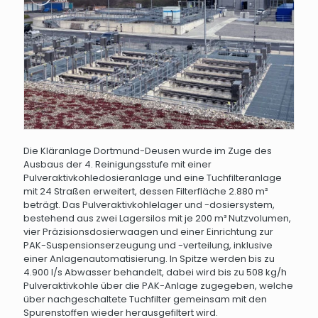
Die Kläranlage Dortmund-Deusen wurde im Zuge des
Ausbaus der 4. Reinigungsstufe mit einer
Pulveraktivkohledosieranlage und eine Tuchfilteranlage
mit 24 Straßen erweitert, dessen Filterfläche 2.880 m²
beträgt. Das Pulveraktivkohlelager und -dosiersystem,
bestehend aus zwei Lagersilos mit je 200 m³ Nutzvolumen,
vier Präzisionsdosierwaagen und einer Einrichtung zur
PAK-Suspensionserzeugung und -verteilung, inklusive
einer Anlagenautomatisierung. In Spitze werden bis zu
4.900 l/s Abwasser behandelt, dabei wird bis zu 508 kg/h
Pulveraktivkohle über die PAK-Anlage zugegeben, welche
über nachgeschaltete Tuchfilter gemeinsam mit den
Spurenstoffen wieder herausgefiltert wird.