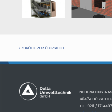
« ZURÜCK ZUR ÜBERSICHT
NIEDERRHEINSTRASS
40474 DÜSSELDO
TEL.: 0211 / 171449