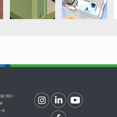
E 102 I
RF
7-0