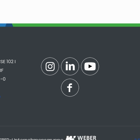
E 102 I
RF
7-0
e
r WEBER-Unternehmensgruppe
IM