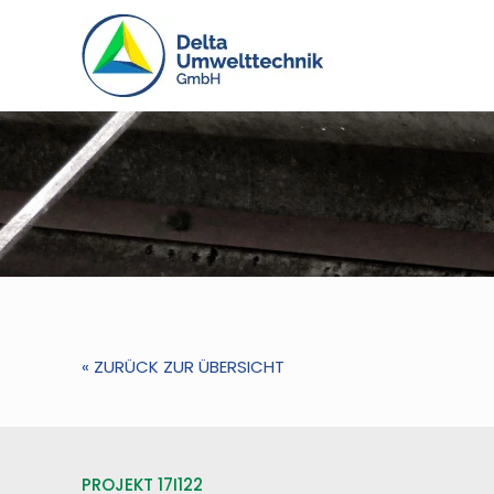
« ZURÜCK ZUR ÜBERSICHT
PROJEKT 17I122