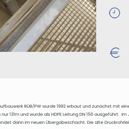
bauwerk RÜB/PW wurde 1992 erbaut und zunächst mit einer F
on nur 131m und wurde als HDPE Leitung DN 150 ausgeführt. I
e endet dann im neuen Übergabeschacht. Die alte Druckrohrl