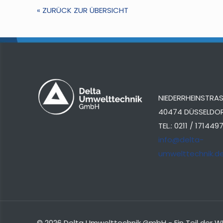
« ZURÜCK ZUR ÜBERSICHT
NIEDERRHEINSTRASS
40474 DÜSSELDO
TEL.: 0211 / 171449
info@delta-
umwelttechnik.d
© 2026 Delta Umwelttechnik GmbH - Ein Teil de