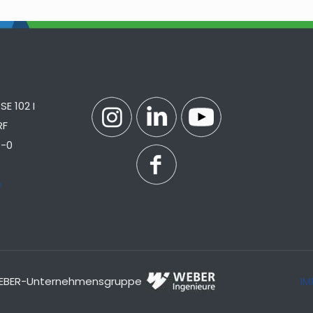
E 102 I
RF
7-0
e
r WEBER-Unternehmensgruppe
IM