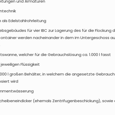
eitungen und Armaturen
ntechnik
 als Edelstahlrohrleitung
iebsgebäudes für vier IBC zur Lagerung des für die Flocku
den Container werden nacheinander in dem im Untergeschoss 
n
itswanne, welcher für die Gebrauchslösung ca. 1.000 l fasst
eweiligen Flüssigkeit
.000 l großen Behälter, in welchem die angesetzte Gebrauchs
iert wird
hlammentwässerung
cheibeneindicker (ehemals Zentrifugenbeschickung), sowie