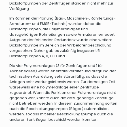
Dickstoffpumpen der Zentrifugen standen nicht mehr zur
Verfügung.
Im Rahmen der Planung (Bau-, Maschinen-, Rohrleitungs-,
Armaturen- und EMSR-Technik) wurden daher die
Dickstoffpumpen, die Polymeranlagen und
dazugehörigen Rohrleitungen sowie Armaturen erneuert.
Aufgrund der fehlenden Redundanz wurde eine weitere
Dickstoffpumpe im Bereich der Wirbelofenbeschickung
vorgesehen. Daher gab es zukünftig insgesamt 5
Dickstoffpumpen A, B, C, D und E.
Die vier Polymeranlagen (3 für Zentrifugen und 1 für
Aschebecken) waren ebenfalls veraltet und aufgrund der
technischen Ausrüstung sehr störanfällig, so dass die
Anlagen sehr wartungsintensiv waren. Zur damaligen Zeit
war jeweils eine Polymeranlage einer Zentrifuge
zugeordnet. Wenn die Funktion einer Polymeranlage nicht
gegeben war, konnte auch die dazugehörige Zentrifuge
nicht betrieben werden. In diesem Zusammenhang sollten
auch die Beschickungspumpen (Böger) automatisiert
werden, sodass mit einer Beschickungspumpe auch die
anderen Zentrifugen beschickt werden konnten.