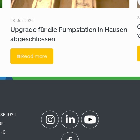
2
28. Juli 2026
Upgrade für die Pumpstation in Hausen
abgeschlossen
Read more
E 102 I
RF
7-0