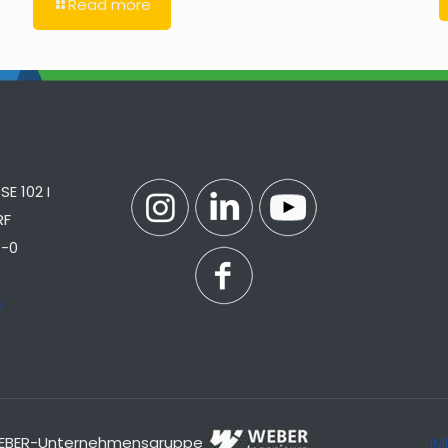
Read more
E 102 I
RF
7-0
e
r WEBER-Unternehmensgruppe
IM