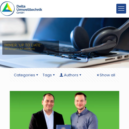
IMMER "UP TO DATE"
Wir bringen’s auf den Punkt.
Categories
Tags
Authors
Show all