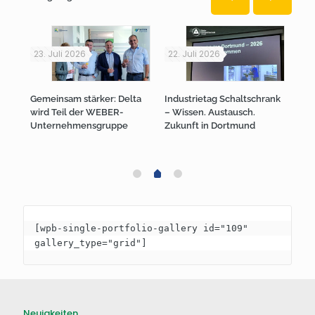
23. Juli 2026
22. Juli 2026
20.
Gemeinsam stärker: Delta
Industrietag Schaltschrank
Bes
wird Teil der WEBER-
– Wissen. Austausch.
Ant
Unternehmensgruppe
Zukunft in Dortmund
(Ind
Thi
[wpb-single-portfolio-gallery id="109" 
gallery_type="grid"]
Neuigkeiten