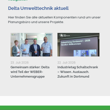
Delta Umwelttechnik aktuell
Hier finden Sie alle aktuellen Komponenten rund um unser
Planungsbüro und unsere Projekte.
23. Juli 2026
22. Juli 2026
20.
Gemeinsam stärker: Delta
Industrietag Schaltschrank
Bes
wird Teil der WEBER-
– Wissen. Austausch.
Ant
Unternehmensgruppe
Zukunft in Dortmund
(Ind
Thi